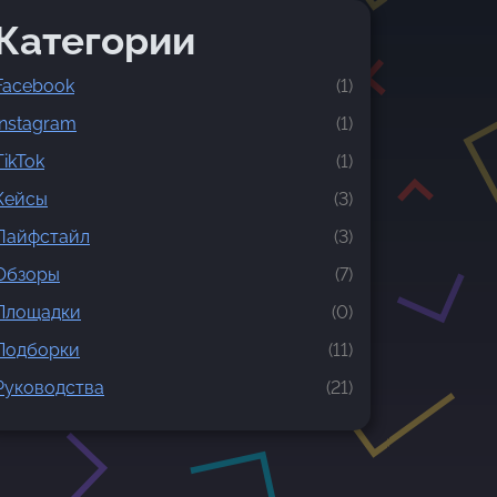
Категории
Facebook
(1)
Instagram
(1)
TikTok
(1)
Кейсы
(3)
Лайфстайл
(3)
Обзоры
(7)
Площадки
(0)
Подборки
(11)
Руководства
(21)