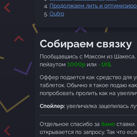
Продолжаем лить и оптимизиро
Outro
Собираем связку
Пообщавшись с Максом из Шакеса,
пейаутом
1000р
или
~16$
.
Оффер подается как средство для у
таблеток. Обычно я такое подаю ка
попробовать пролить как на увелли
Спойлер:
увеличалка зацепилась л
Отдельное спасибо за
бамп
ставки.
открывается по запросу. Так что ес