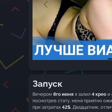
Previous
Запуск
Вечером
8го июня
я залил
4 крео
и 
посмотрев стату, меня приятно ож
при затратах
42$.
Двадцатник, отлич