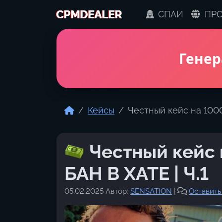
Skip to content
CPMDEALER
СПАИ
ПРО
Генер
Home
Кейсы
Честный кейс на 1000
Честный кейс 
БАН В ХАТЕ | Ч.1
05.02.2025
Автор:
SENSATION
|
Оставит