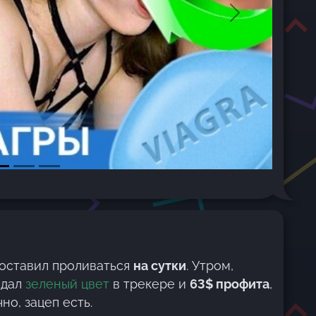
Next
оставил проливаться
на сутки
. Утром,
идал
зеленый цвет
в трекере и
63$ профита
,
но, зацеп есть.