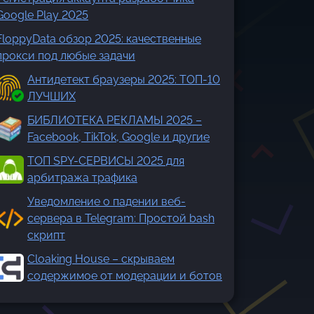
Google Play 2025
FloppyData обзор 2025: качественные
прокси под любые задачи
Антидетект браузеры 2025: ТОП-10
ЛУЧШИХ
БИБЛИОТЕКА РЕКЛАМЫ 2025 –
Facebook, TikTok, Google и другие
ТОП SPY-СЕРВИСЫ 2025 для
арбитража трафика
Уведомление о падении веб-
сервера в Telegram: Простой bash
скрипт
Cloaking House – скрываем
содержимое от модерации и ботов