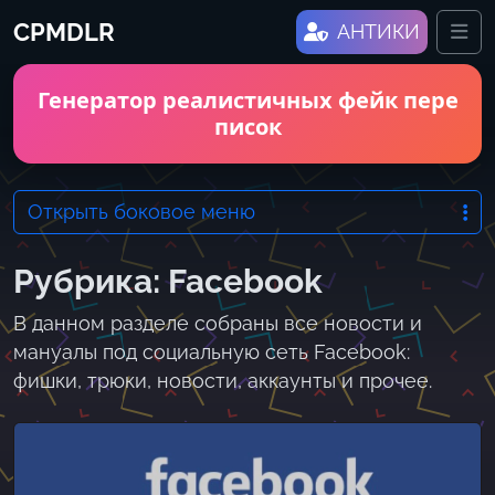
Skip to content
CPMDLR
Me
АНТИКИ
Генератор реалистичных фейк пере
писок
Открыть боковое меню
Рубрика:
Facebook
В данном разделе собраны все новости и
мануалы под социальную сеть Facebook:
фишки, трюки, новости, аккаунты и прочее.