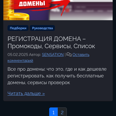
Подборки
Руководства
РЕГИСТРАЦИЯ ДОМЕНА –
Промокоды, Сервисы, Список
05.02.2025
Автор:
SENSATION
|
Оставить
комментарий
Все про домены: что это, где и как дешевле
регистрировать, как получить бесплатные
домены, сервисы проверок
Читать дальше »
Page navigation
Current Page
Page
1
2